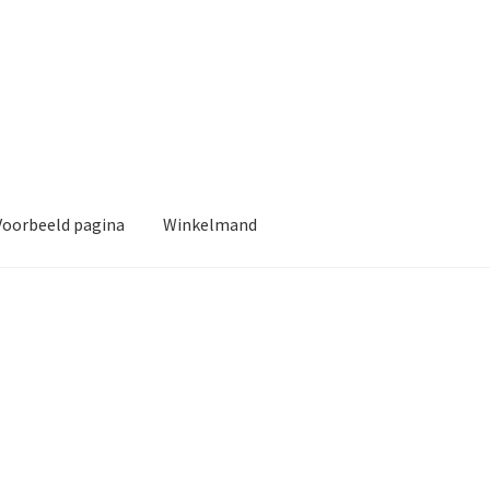
Voorbeeld pagina
Winkelmand
ina
Winkelmand