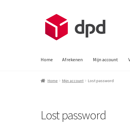
Ga
Ga
door
direct
naar
naar
navigatie
de
inhoud
Home
Afrekenen
Mijn account
Home
Afrekenen
Mijn account
Voorbeeld pag
Home
Mijn account
Lost password
Lost password