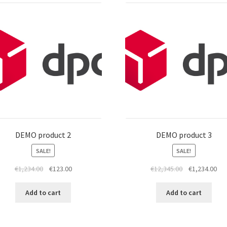
DEMO product 2
DEMO product 3
SALE!
SALE!
€
1,234.00
€
123.00
€
12,345.00
€
1,234.00
Add to cart
Add to cart