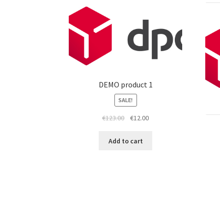
DEMO product 1
SALE!
€
123.00
€
12.00
Add to cart