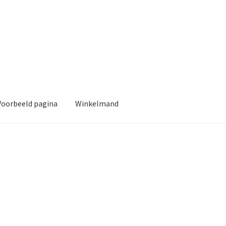
Voorbeeld pagina
Winkelmand
ina
Winkelmand